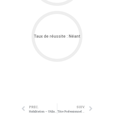
Taux de réussite : Néant
Fiche détaillée
PREC.
SUIV.
Habilitation – Utilisation des fluides
Titre Professionnel Accompagnateur de Tourisme Equestre (ATE)